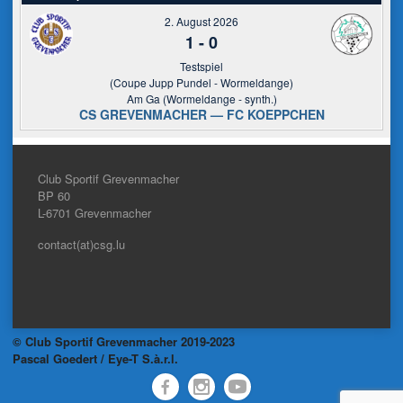
2. August 2026
1
-
0
Testspiel
(Coupe Jupp Pundel - Wormeldange)
Am Ga (Wormeldange - synth.)
CS GREVENMACHER — FC KOEPPCHEN
Club Sportif Grevenmacher
BP 60
L-6701
Grevenmacher
contact(at)csg.lu
© Club Sportif Grevenmacher 2019-2023
Pascal Goedert / Eye-T S.à.r.l.