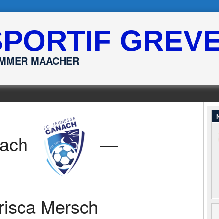
SPORTIF GREV
ËMMER MAACHER
N
ach
—
risca Mersch