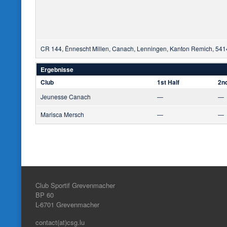
CR 144, Ënnescht Millen, Canach, Lenningen, Kanton Remich, 54
Ergebnisse
Club
1st Half
2nd
Jeunesse Canach
—
—
Marisca Mersch
—
—
Club Sportif Grevenmacher
BP 60
L-6701
Grevenmacher
contact(at)csg.lu