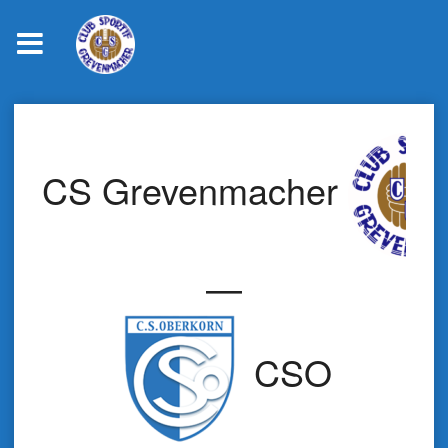
Skip
to
content
CS Grevenmacher
—
CSO