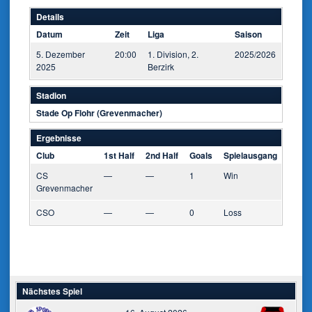
Details
Datum
Zeit
Liga
Saison
5. Dezember
20:00
1. Division, 2.
2025/2026
2025
Berzirk
Stadion
Stade Op Flohr (Grevenmacher)
Ergebnisse
Club
1st Half
2nd Half
Goals
Spielausgang
CS
—
—
1
Win
Grevenmacher
CSO
—
—
0
Loss
Nächstes Spiel