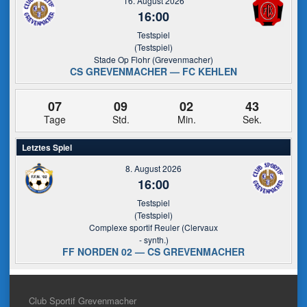
16. August 2026
16:00
Testspiel
(Testspiel)
Stade Op Flohr (Grevenmacher)
CS GREVENMACHER — FC KEHLEN
07
09
02
43
Tage
Std.
Min.
Sek.
Letztes Spiel
8. August 2026
16:00
Testspiel
(Testspiel)
Complexe sportif Reuler (Clervaux
- synth.)
FF NORDEN 02 — CS GREVENMACHER
Club Sportif Grevenmacher