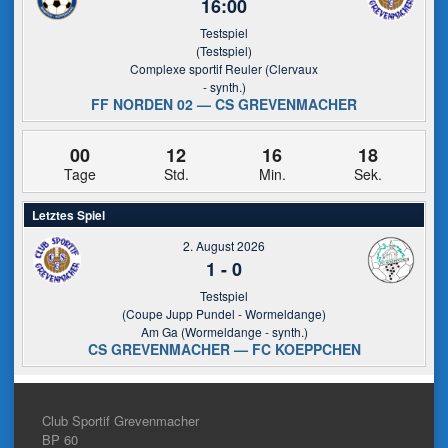
16:00
Testspiel
(Testspiel)
Complexe sportif Reuler (Clervaux
- synth.)
FF NORDEN 02 — CS GREVENMACHER
00
12
16
18
Tage
Std.
Min.
Sek.
Letztes Spiel
2. August 2026
1
-
0
Testspiel
(Coupe Jupp Pundel - Wormeldange)
Am Ga (Wormeldange - synth.)
CS GREVENMACHER — FC KOEPPCHEN
Club Sportif Grevenmacher
BP 60