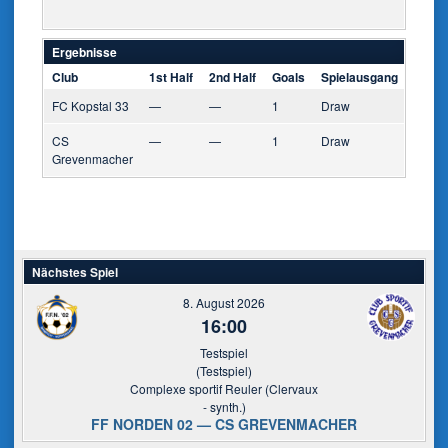
Ergebnisse
Club
1st Half
2nd Half
Goals
Spielausgang
FC Kopstal 33
—
—
1
Draw
CS
—
—
1
Draw
Grevenmacher
Nächstes Spiel
8. August 2026
16:00
Testspiel
(Testspiel)
Complexe sportif Reuler (Clervaux
- synth.)
FF NORDEN 02 — CS GREVENMACHER