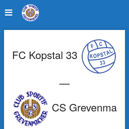
Skip
to
content
FC Kopstal 33
—
CS Grevenmach