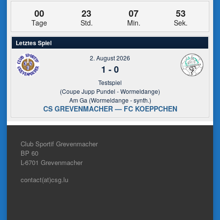
00
23
07
53
Tage
Std.
Min.
Sek.
Letztes Spiel
2. August 2026
1
-
0
Testspiel
(Coupe Jupp Pundel - Wormeldange)
Am Ga (Wormeldange - synth.)
CS GREVENMACHER — FC KOEPPCHEN
Club Sportif Grevenmacher
BP 60
L-6701
Grevenmacher
contact(at)csg.lu