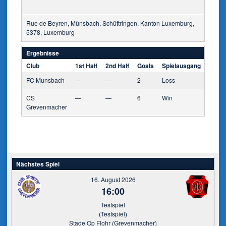
Rue de Beyren, Münsbach, Schüttringen, Kanton Luxemburg,
5378, Luxemburg
Ergebnisse
Club
1st Half
2nd Half
Goals
Spielausgang
FC Munsbach
—
—
2
Loss
CS
—
—
6
Win
Grevenmacher
Nächstes Spiel
16. August 2026
16:00
Testspiel
(Testspiel)
Stade Op Flohr (Grevenmacher)