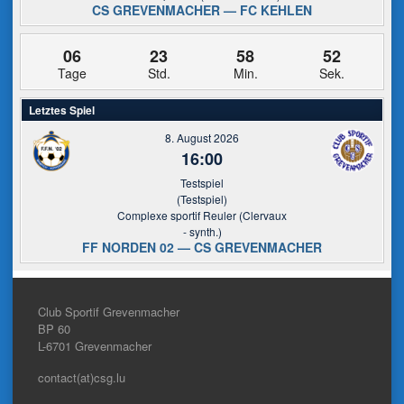
CS GREVENMACHER — FC KEHLEN
06
23
58
51
Tage
Std.
Min.
Sek.
Letztes Spiel
8. August 2026
16:00
Testspiel
(Testspiel)
Complexe sportif Reuler (Clervaux
- synth.)
FF NORDEN 02 — CS GREVENMACHER
Club Sportif Grevenmacher
BP 60
L-6701
Grevenmacher
contact(at)csg.lu