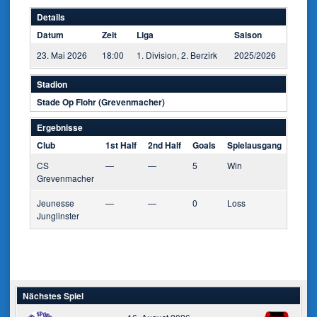
Details
Datum
Zeit
Liga
Saison
23. Mai 2026
18:00
1. Division, 2. Berzirk
2025/2026
Stadion
Stade Op Flohr (Grevenmacher)
Ergebnisse
Club
1st Half
2nd Half
Goals
Spielausgang
CS
—
—
5
Win
Grevenmacher
Jeunesse
—
—
0
Loss
Junglinster
Nächstes Spiel