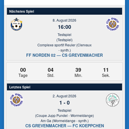
Nächstes Spiel
8. August 2026
16:00
Testspiel
(Testspiel)
Complexe sportif Reuler (Clervaux
- synth.)
FF NORDEN 02 — CS GREVENMACHER
00
04
39
10
Tage
Std.
Min.
Sek.
Letztes Spiel
2. August 2026
1
-
0
Testspiel
(Coupe Jupp Pundel - Wormeldange)
Am Ga (Wormeldange - synth.)
CS GREVENMACHER — FC KOEPPCHEN