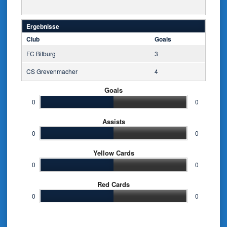
Ergebnisse
Club
Goals
FC Bitburg
3
CS Grevenmacher
4
Goals
0
0
Assists
0
0
Yellow Cards
0
0
Red Cards
0
0