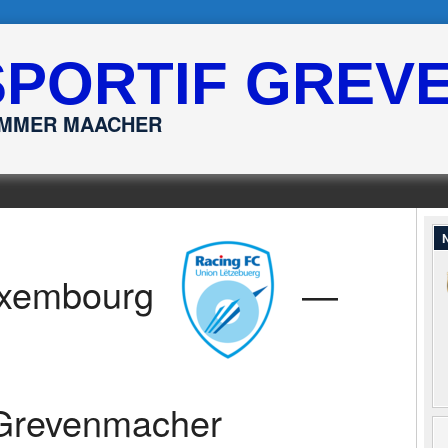
SPORTIF GREV
ËMMER MAACHER
N
uxembourg
—
Grevenmacher