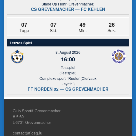
Stade Op Flohr (Grevenmacher)
CS GREVENMACHER — FC KEHLEN
07
07
49
26
Tage
Std.
Min.
Sek.
Letztes Spiel
8. August 2026
16:00
Testspiel
(Testspiel)
Complexe sportif Reuler (Clervaux
- synth.)
FF NORDEN 02 — CS GREVENMACHER
Club Sportif Grevenmacher
BP 60
L-6701
Grevenmacher
contact(at)csg.lu