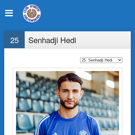
Skip
25
Senhadji Hedi
to
content