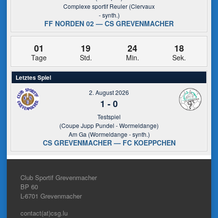
Complexe sportif Reuler (Clervaux
- synth.)
FF NORDEN 02 — CS GREVENMACHER
01
19
24
17
Tage
Std.
Min.
Sek.
Letztes Spiel
2. August 2026
1
-
0
Testspiel
(Coupe Jupp Pundel - Wormeldange)
Am Ga (Wormeldange - synth.)
CS GREVENMACHER — FC KOEPPCHEN
Club Sportif Grevenmacher
BP 60
L-6701
Grevenmacher
contact(at)csg.lu