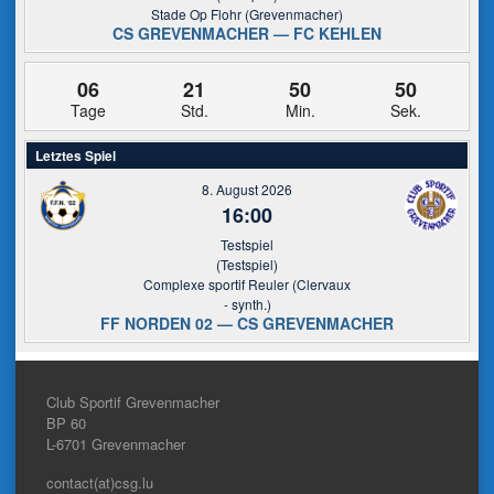
Stade Op Flohr (Grevenmacher)
CS GREVENMACHER — FC KEHLEN
06
21
50
49
Tage
Std.
Min.
Sek.
Letztes Spiel
8. August 2026
16:00
Testspiel
(Testspiel)
Complexe sportif Reuler (Clervaux
- synth.)
FF NORDEN 02 — CS GREVENMACHER
Club Sportif Grevenmacher
BP 60
L-6701
Grevenmacher
contact(at)csg.lu