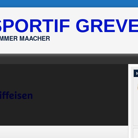
SPORTIF GREV
ËMMER MAACHER
N