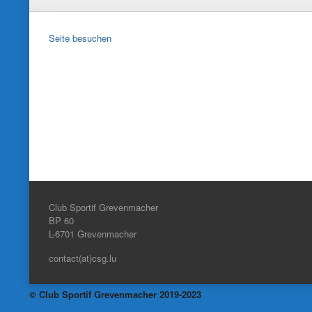
Seite besuchen
Club Sportif Grevenmacher
BP 60
L-6701
Grevenmacher
contact(at)csg.lu
© Club Sportif Grevenmacher 2019-2023