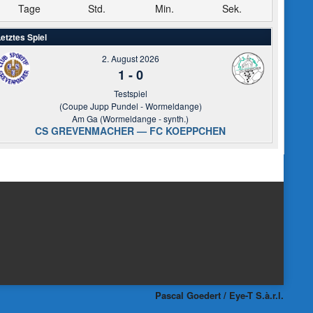
Tage
Std.
Min.
Sek.
etztes Spiel
2. August 2026
1
-
0
Testspiel
(Coupe Jupp Pundel - Wormeldange)
Am Ga (Wormeldange - synth.)
CS GREVENMACHER — FC KOEPPCHEN
Pascal Goedert / Eye-T S.à.r.l.