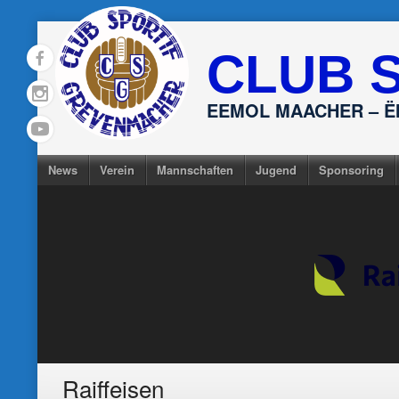
Skip
to
CLUB 
content
EEMOL MAACHER – 
News
Verein
Mannschaften
Jugend
Sponsoring
Raiffeisen