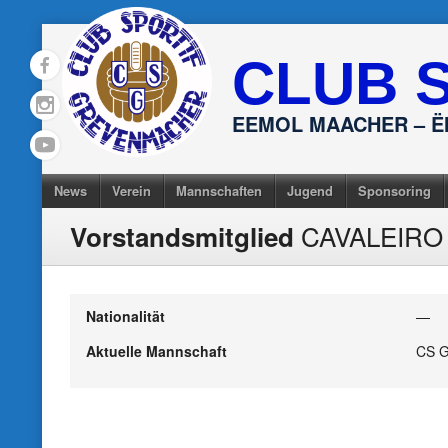
Skip
to
CLUB 
content
EEMOL MAACHER – 
News
Verein
Mannschaften
Jugend
Sponsoring
CAVALEIRO 
Vorstandsmitglied
Nationalität
—
Aktuelle Mannschaft
CS G