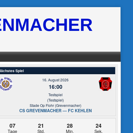
ENMACHER
ächstes Spiel
16. August 2026
16:00
Testspiel
(Testspiel)
Stade Op Flohr (Grevenmacher)
CS GREVENMACHER — FC KEHLEN
07
21
28
24
Tage
Std.
Min.
Sek.