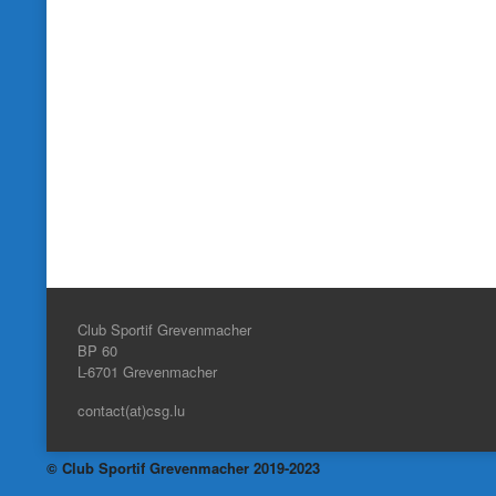
Club Sportif Grevenmacher
BP 60
L-6701
Grevenmacher
contact(at)csg.lu
© Club Sportif Grevenmacher 2019-2023