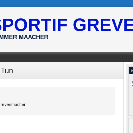
SPORTIF GREV
ËMMER MAACHER
Tun
N
revenmacher