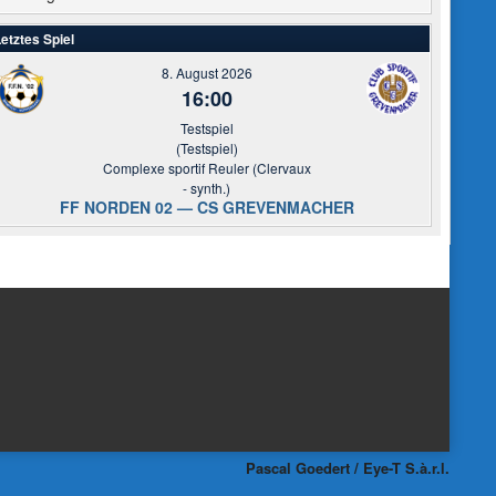
etztes Spiel
8. August 2026
16:00
Testspiel
(Testspiel)
Complexe sportif Reuler (Clervaux
- synth.)
FF NORDEN 02 — CS GREVENMACHER
Pascal Goedert / Eye-T S.à.r.l.