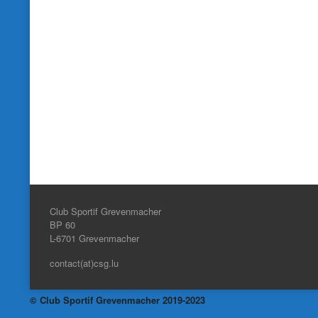
Club Sportif Grevenmacher
BP 60
L-6701
Grevenmacher
contact(at)csg.lu
© Club Sportif Grevenmacher 2019-2023