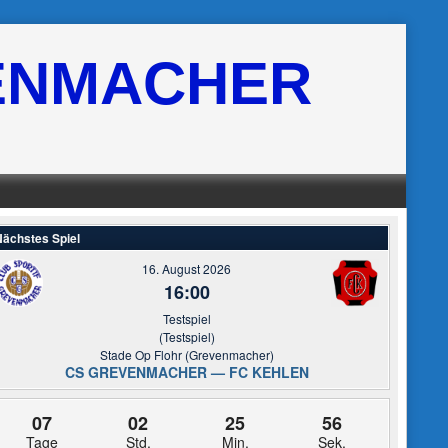
ENMACHER
ächstes Spiel
16. August 2026
16:00
Testspiel
(Testspiel)
Stade Op Flohr (Grevenmacher)
CS GREVENMACHER — FC KEHLEN
07
02
25
55
Tage
Std.
Min.
Sek.