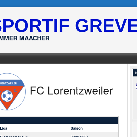
SPORTIF GREV
ËMMER MAACHER
N
FC Lorentzweiler
Liga
Saison
Eierepromotioun
2023/2024