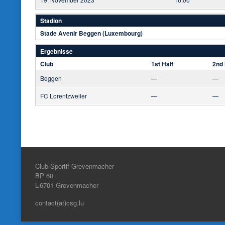
Stadion
Stade Avenir Beggen (Luxembourg)
Ergebnisse
Club
1st Half
2nd 
Beggen
—
—
FC Lorentzweiler
—
—
Club Sportif Grevenmacher
BP 60
L-6701
Grevenmacher
contact(at)csg.lu