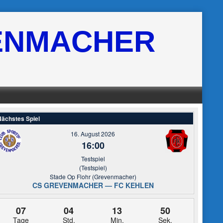
ENMACHER
ächstes Spiel
16. August 2026
16:00
Testspiel
(Testspiel)
Stade Op Flohr (Grevenmacher)
CS GREVENMACHER — FC KEHLEN
07
04
13
50
Tage
Std.
Min.
Sek.