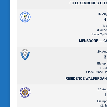
FC LUXEMBOURG CIT
15. Au
4
Tes
(Coupe
Stade Op Bi
MENSDORF — C
20. Au
3
Eierep
(1. S
Stade Prince He
RESIDENCE WALFERDAN
27. Au
1
Eierep
(2. S