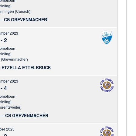
romotioun
pieltag)
enningen (Canach)
— CS GREVENMACHER
ember 2023
-
2
romotioun
pieltag)
r (Grevenmacher)
 ETZELLA ETTELBRUCK
ember 2023
-
4
romotioun
pieltag)
Lorentzweiler)
 — CS GREVENMACHER
ober 2023