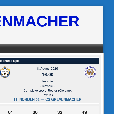
ENMACHER
ächstes Spiel
8. August 2026
16:00
Testspiel
(Testspiel)
Complexe sportif Reuler (Clervaux
- synth.)
FF NORDEN 02 — CS GREVENMACHER
01
00
32
48