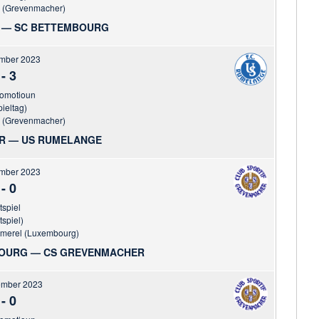
r (Grevenmacher)
 — SC BETTEMBOURG
ember 2023
-
3
romotioun
pieltag)
r (Grevenmacher)
R — US RUMELANGE
ember 2023
-
0
tspiel
tspiel)
mmerel (Luxembourg)
BOURG — CS GREVENMACHER
ember 2023
-
0