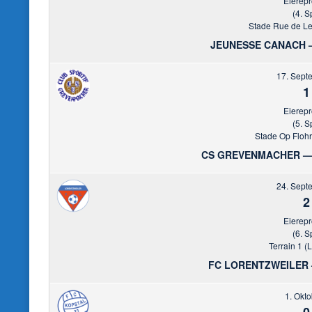
Eierep
(4. S
Stade Rue de L
JEUNESSE CANACH 
17. Sept
1
Eierep
(5. S
Stade Op Floh
CS GREVENMACHER —
24. Sept
2
Eierep
(6. S
Terrain 1 (
FC LORENTZWEILER
1. Okt