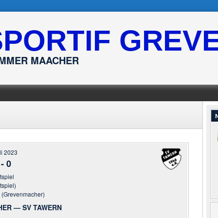
SPORTIF GREV
ËMMER MAACHER
N
li 2023
-
0
tspiel
tspiel)
r (Grevenmacher)
ER — SV TAWERN