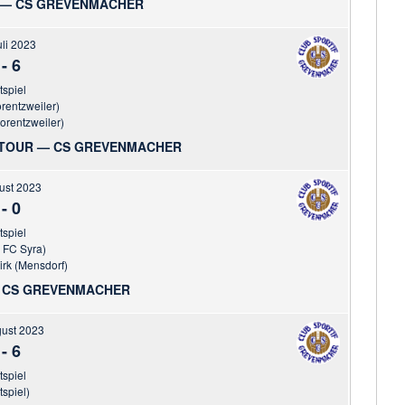
 — CS GREVENMACHER
uli 2023
-
6
tspiel
orentzweiler)
Lorentzweiler)
-TOUR — CS GREVENMACHER
ust 2023
-
0
tspiel
 FC Syra)
irk (Mensdorf)
CS GREVENMACHER
gust 2023
-
6
tspiel
tspiel)