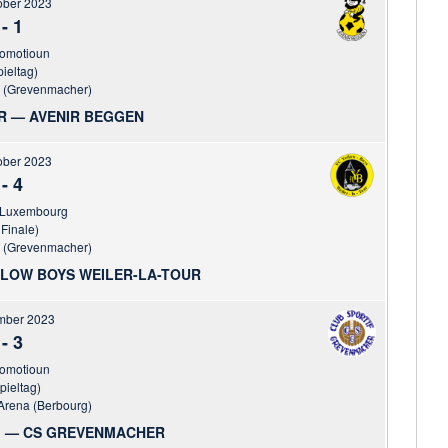
ober 2023
-
1
romotioun
pieltag)
r (Grevenmacher)
 — AVENIR BEGGEN
ober 2023
-
4
 Luxembourg
 Finale)
r (Grevenmacher)
LOW BOYS WEILER-LA-TOUR
mber 2023
-
3
romotioun
pieltag)
Arena (Berbourg)
 — CS GREVENMACHER