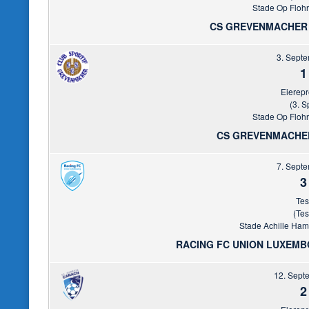
Stade Op Floh
CS GREVENMACHER
3. Sept
1
Eierep
(3. S
Stade Op Floh
CS GREVENMACHE
7. Sept
3
Tes
(Tes
Stade Achille Ha
RACING FC UNION LUXEM
12. Sept
2