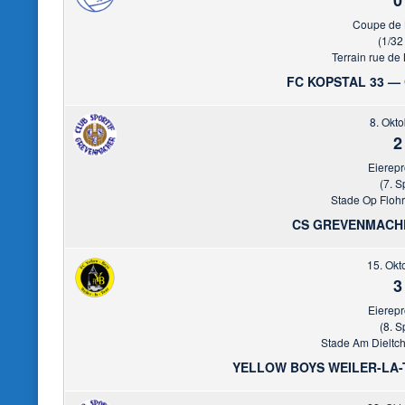
0
Coupe de
(1/32
Terrain rue de
FC KOPSTAL 33 
8. Okt
2
Eierep
(7. S
Stade Op Floh
CS GREVENMACH
15. Okt
3
Eierep
(8. S
Stade Am Dieltche
YELLOW BOYS WEILER-LA