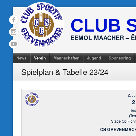
Skip
to
CLUB 
content
EEMOL MAACHER – 
News
Verein
Mannschaften
Jugend
Sponsoring
Spielplan & Tabelle 23/24
2. Ju
2
Tes
(Tes
Stade Op Floh
CS GREVENMACH