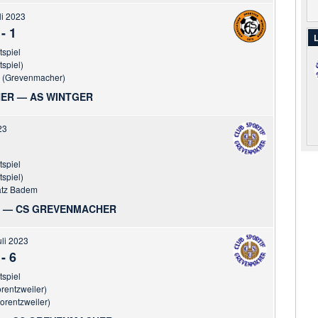
li 2023
-
1
L
tspiel
tspiel)
r (Grevenmacher)
ER — AS WINTGER
23
tspiel
tspiel)
atz Badem
 — CS GREVENMACHER
uli 2023
-
6
tspiel
orentzweiler)
Lorentzweiler)