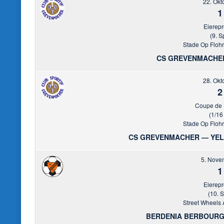
22. Okt
1
Eierep
(9. S
Stade Op Floh
CS GREVENMACHER
28. Okt
2
Coupe de
(1/16
Stade Op Floh
CS GREVENMACHER — YEL
5. Nove
1
Eierep
(10. S
Street Wheels 
BERDENIA BERBOURG