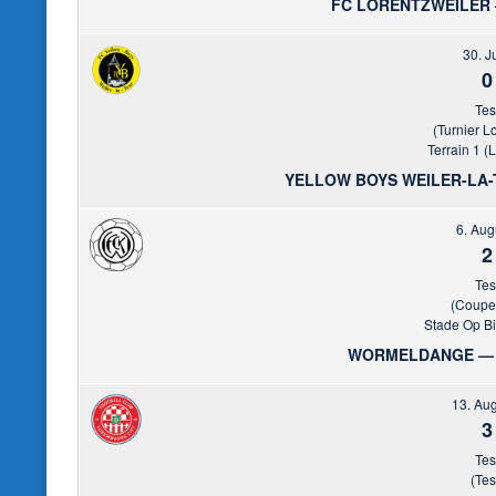
FC LORENTZWEILER
30. J
0
Tes
(Turnier L
Terrain 1 (
YELLOW BOYS WEILER-LA
6. Aug
2
Tes
(Coupe
Stade Op Bi
WORMELDANGE — 
13. Au
3
Tes
(Tes