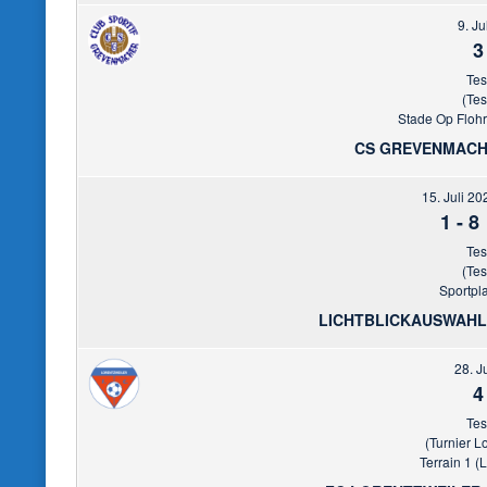
9. Ju
3
Tes
(Tes
Stade Op Floh
CS GREVENMACH
15. Juli 20
1
-
8
Tes
(Tes
Sportpl
LICHTBLICKAUSWAHL
28. J
4
Tes
(Turnier L
Terrain 1 (