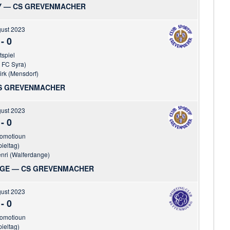
Y — CS GREVENMACHER
gust 2023
-
0
tspiel
 FC Syra)
irk (Mensdorf)
S GREVENMACHER
gust 2023
-
0
romotioun
pieltag)
nri (Walferdange)
GE — CS GREVENMACHER
gust 2023
-
0
romotioun
pieltag)