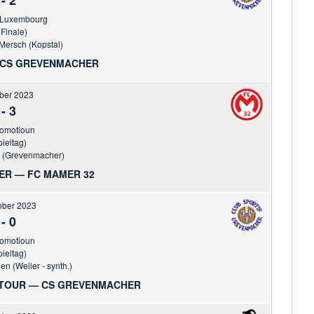
-
2
 Luxembourg
 Finale)
 Mersch (Kopstal)
— CS GREVENMACHER
ober 2023
-
3
romotioun
pieltag)
r (Grevenmacher)
ER — FC MAMER 32
ober 2023
-
0
romotioun
pieltag)
n (Weiler - synth.)
-TOUR — CS GREVENMACHER