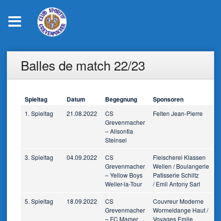
Skip
Balles de match 22/23
to
content
Spieltag
Datum
Begegnung
Sponsoren
1. Spieltag
21.08.2022
CS
Felten Jean-Pierre
Grevenmacher
– Alisontia
Steinsel
3. Spieltag
04.09.2022
CS
Fleischerei Klassen
Grevenmacher
Wellen / Boulangerie
– Yellow Boys
Patisserie Schiltz
Weiler-la-Tour
/ Emil Antony Sarl
5. Spieltag
18.09.2022
CS
Couvreur Moderne
Grevenmacher
Wormeldange Haut /
– FC Mamer
Voyages Emile