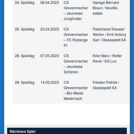
24. Spieltag
08.04.2023
CS
Garage Bernard
Grevenmacher
Braun / Niuvitis-
– Jeunesse
estate
Junglinster
26. Spieltag
23.04.2023
CS
Fleischerei Klassen
Grevenmacher
Wellen / Emil Antony
– FC Rodange
Sarl / Glasaspekt SA
91
28. Spieltag
07.05.2023
CS
Krier Marc / Reiter
Grevenmacher
René / EG Lux
– Jeunesse
Schieren
29. Spieltag
14.05.2023
CS
Frieden Patrick /
Grevenmacher
Glasaspekt SA
– Blo-Waiss
Medernach
Nächstes Spiel