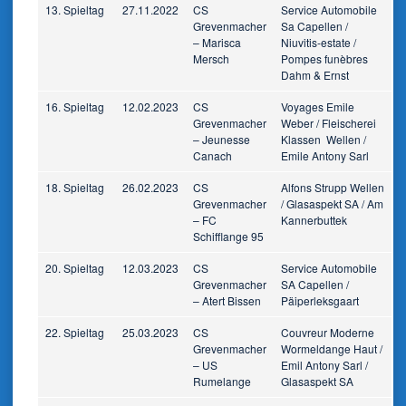
13. Spieltag
27.11.2022
CS
Service Automobile
Grevenmacher
Sa Capellen /
– Marisca
Niuvitis-estate /
Mersch
Pompes funèbres
Dahm & Ernst
16. Spieltag
12.02.2023
CS
Voyages Emile
Grevenmacher
Weber / Fleischerei
– Jeunesse
Klassen Wellen /
Canach
Emile Antony Sarl
18. Spieltag
26.02.2023
CS
Alfons Strupp Wellen
Grevenmacher
/ Glasaspekt SA / Am
– FC
Kannerbuttek
Schifflange 95
20. Spieltag
12.03.2023
CS
Service Automobile
Grevenmacher
SA Capellen /
– Atert Bissen
Päiperleksgaart
22. Spieltag
25.03.2023
CS
Couvreur Moderne
Grevenmacher
Wormeldange Haut /
– US
Emil Antony Sarl /
Rumelange
Glasaspekt SA