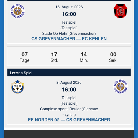
16. August 2026
16:00
Testspiel
(Testspiel)
Stade Op Flohr (Grevenmacher)
CS GREVENMACHER — FC KEHLEN
07
17
14
00
Tage
Std.
Min.
Sek.
Letztes Spiel
8. August 2026
16:00
Testspiel
(Testspiel)
Complexe sportif Reuler (Clervaux
- synth.)
FF NORDEN 02 — CS GREVENMACHER