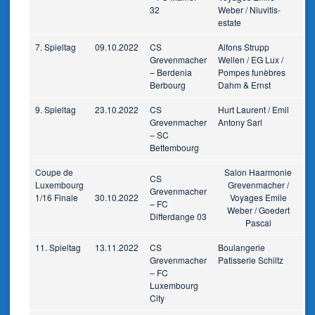
32
Weber / Niuvitis-
estate
7. Spieltag
09.10.2022
CS
Alfons Strupp
Grevenmacher
Wellen / EG Lux /
– Berdenia
Pompes funèbres
Berbourg
Dahm & Ernst
9. Spieltag
23.10.2022
CS
Hurt Laurent / Emil
Grevenmacher
Antony Sarl
– SC
Bettembourg
Coupe de
Salon Haarmonie
CS
Luxembourg
Grevenmacher /
Grevenmacher
1/16 Finale
30.10.2022
Voyages Emile
– FC
Weber / Goedert
Differdange 03
Pascal
11. Spieltag
13.11.2022
CS
Boulangerie
Grevenmacher
Patisserie Schiltz
– FC
Luxembourg
City