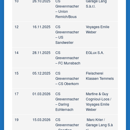
10
26.10.2025
CS
Garage Lang
Grevenmacher
S.à.r.l.
– Union
Remich/Bous
12
16.11.2025
CS
Voyages Emile
Grevenmacher
Weber
– US
Sandweiler
14
28.11.2025
CS
EGLux S.A.
Grevenmacher
– FC Munsbach
15
05.12.2025
CS
Fleischerei
Grevenmacher
Klassen Temmels
– CS Oberkorn
17
01.03.2026
CS
Martine & Guy
Grevenmacher
Cognioul-Loos /
– Daring
Voyages Emile
Echternach
Weber
19
15.03.2026
CS
Marc Krier /
Grevenmacher
Garage Lang S.à
– Sporting
r.l.