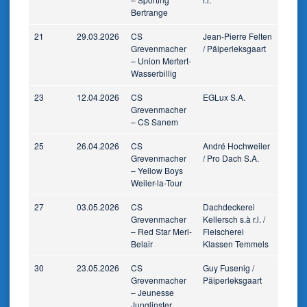
Bertrange
21
29.03.2026
CS
Jean-Pierre Felten
Grevenmacher
/ Päiperleksgaart
– Union Mertert-
Wasserbillig
23
12.04.2026
CS
EGLux S.A.
Grevenmacher
– CS Sanem
25
26.04.2026
CS
André Hochweiler
Grevenmacher
/ Pro Dach S.A.
– Yellow Boys
Weiler-la-Tour
27
03.05.2026
CS
Dachdeckerei
Grevenmacher
Kellersch s.à r.l. /
– Red Star Merl-
Fleischerei
Belair
Klassen Temmels
30
23.05.2026
CS
Guy Fusenig /
Grevenmacher
Päiperleksgaart
– Jeunesse
Junglinster