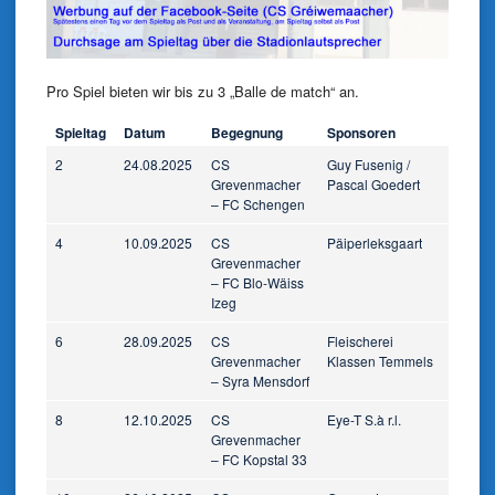
Pro Spiel bieten wir bis zu 3 „Balle de match“ an.
Spieltag
Datum
Begegnung
Sponsoren
2
24.08.2025
CS
Guy Fusenig /
Grevenmacher
Pascal Goedert
– FC Schengen
4
10.09.2025
CS
Päiperleksgaart
Grevenmacher
– FC Blo-Wäiss
Izeg
6
28.09.2025
CS
Fleischerei
Grevenmacher
Klassen Temmels
– Syra Mensdorf
8
12.10.2025
CS
Eye-T S.à r.l.
Grevenmacher
– FC Kopstal 33