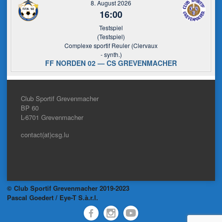
8. August 2026
16:00
Testspiel
(Testspiel)
Complexe sportif Reuler (Clervaux
- synth.)
FF NORDEN 02 — CS GREVENMACHER
Club Sportif Grevenmacher
BP 60
L-6701
Grevenmacher
contact(at)csg.lu
© Club Sportif Grevenmacher 2019-2023
Pascal Goedert / Eye-T S.à.r.l.