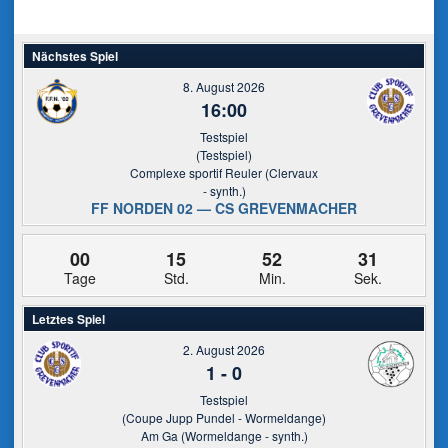
Nächstes Spiel
8. August 2026
16:00
Testspiel
(Testspiel)
Complexe sportif Reuler (Clervaux
- synth.)
FF NORDEN 02 — CS GREVENMACHER
00
15
52
31
Tage
Std.
Min.
Sek.
Letztes Spiel
2. August 2026
1
-
0
Testspiel
(Coupe Jupp Pundel - Wormeldange)
Am Ga (Wormeldange - synth.)