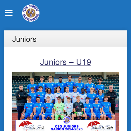
Skip
Juniors
to
content
Juniors – U19