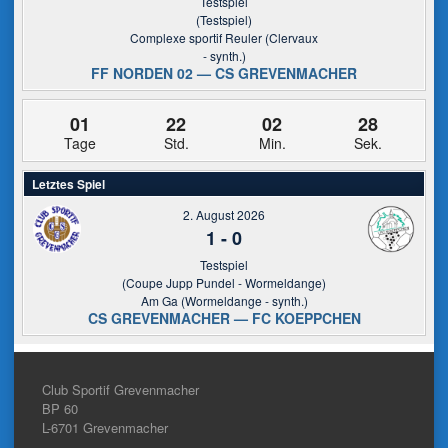
Testspiel
(Testspiel)
Complexe sportif Reuler (Clervaux
- synth.)
FF NORDEN 02 — CS GREVENMACHER
01
22
02
27
Tage
Std.
Min.
Sek.
Letztes Spiel
2. August 2026
1
-
0
Testspiel
(Coupe Jupp Pundel - Wormeldange)
Am Ga (Wormeldange - synth.)
CS GREVENMACHER — FC KOEPPCHEN
Club Sportif Grevenmacher
BP 60
L-6701
Grevenmacher