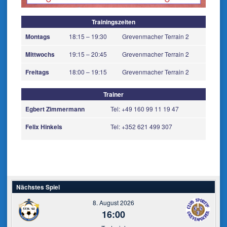
Trainingszeiten
Montags
18:15 – 19:30
Grevenmacher Terrain 2
Mittwochs
19:15 – 20:45
Grevenmacher Terrain 2
Freitags
18:00 – 19:15
Grevenmacher Terrain 2
Trainer
Egbert Zimmermann
Tel: +49 160 99 11 19 47
Felix Hinkels
Tel: +352 621 499 307
Nächstes Spiel
8. August 2026
16:00