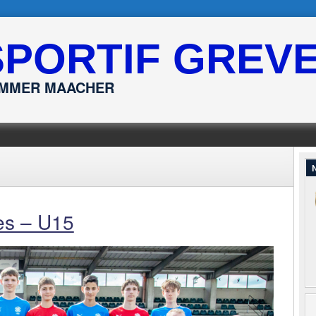
SPORTIF GREV
ËMMER MAACHER
N
es – U15