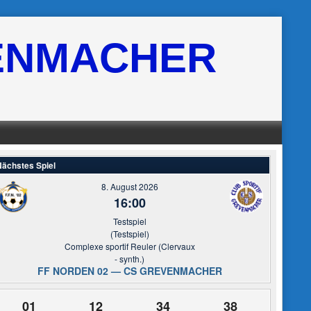
ENMACHER
ächstes Spiel
8. August 2026
16:00
Testspiel
(Testspiel)
Complexe sportif Reuler (Clervaux
- synth.)
FF NORDEN 02 — CS GREVENMACHER
01
12
34
37