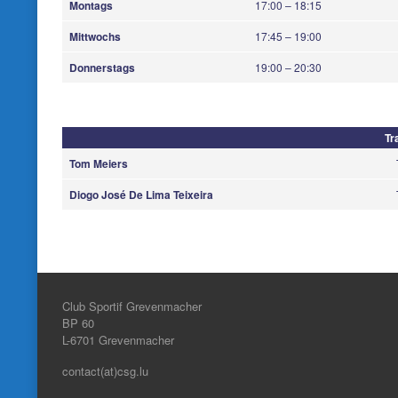
Montags
17:00 – 18:15
Mittwochs
17:45 – 19:00
Donnerstags
19:00 – 20:30
Tr
Tom Meiers
Diogo José De Lima Teixeira
Club Sportif Grevenmacher
BP 60
L-6701
Grevenmacher
contact(at)csg.lu