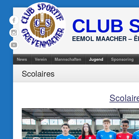
Skip
to
CLUB 
content
EEMOL MAACHER – 
News
Verein
Mannschaften
Jugend
Sponsoring
Scolaires
Scolair