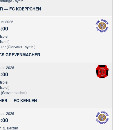
dange - synth.)
R — FC KOEPPCHEN
ust 2026
:00
tspiel
tspiel)
ler (Clervaux - synth.)
 CS GREVENMACHER
gust 2026
:00
tspiel
tspiel)
r (Grevenmacher)
ER — FC KEHLEN
gust 2026
:00
n, 2. Berzirk