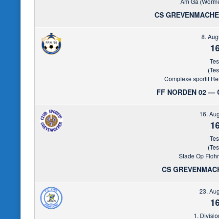
Am Ga (Wormel
CS GREVENMACHE
8. Aug
16
Tes
(Tes
Complexe sportif Reu
FF NORDEN 02 —
16. Au
16
Tes
(Tes
Stade Op Floh
CS GREVENMACH
23. Au
16
1. Divisio