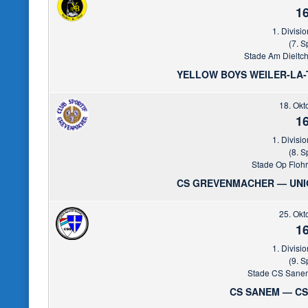
16
1. Divisio
(7. S
Stade Am Dieltche
YELLOW BOYS WEILER-LA
18. Okt
16
1. Divisio
(8. S
Stade Op Floh
CS GREVENMACHER — UNI
25. Okt
16
1. Divisio
(9. S
Stade CS Sanem
CS SANEM — C