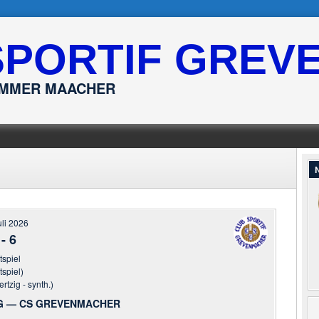
SPORTIF GREV
ËMMER MAACHER
N
uli 2026
-
6
tspiel
tspiel)
rtzig - synth.)
IG — CS GREVENMACHER