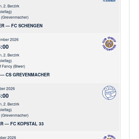
n, 2. Berzirk
pieltag)
r (Grevenmacher)
R — FC SCHENGEN
ember 2026
:00
n, 2. Berzirk
pieltag)
f Fancy (Biwer)
R — CS GREVENMACHER
ober 2026
:00
n, 2. Berzirk
pieltag)
r (Grevenmacher)
R — FC KOPSTAL 33
ober 2026