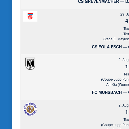
CS GREVENMACHER — D
29. J
4
Tes
(Tes
Stade E. Mayrisch
CS FOLA ESCH —
2. Aug
1
Tes
(Coupe Jupp Pun
Am Ga (Wormel
FC MUNSBACH — 
2. Aug
1
Tes
(Coupe Jupp Pun