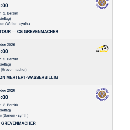
:00
n, 2. Berzirk
pieltag)
n (Weiler - synth.)
-TOUR — CS GREVENMACHER
ober 2026
:00
n, 2. Berzirk
pieltag)
r (Grevenmacher)
ON MERTERT-WASSERBILLIG
ober 2026
:00
n, 2. Berzirk
pieltag)
 (Sanem - synth.)
S GREVENMACHER