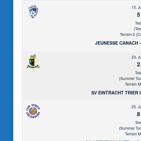
15. J
5
Tes
(Tes
Terrain 2 (C
JEUNESSE CANACH 
23. J
2
Tes
(Summer Turn
Terrain M
SV EINTRACHT TRIER
25. J
8
Tes
(Summer Turn
Terrain M