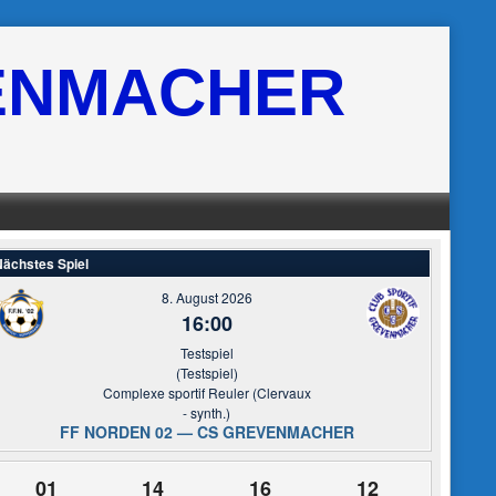
ENMACHER
ächstes Spiel
8. August 2026
16:00
Testspiel
(Testspiel)
Complexe sportif Reuler (Clervaux
- synth.)
FF NORDEN 02 — CS GREVENMACHER
01
14
16
10