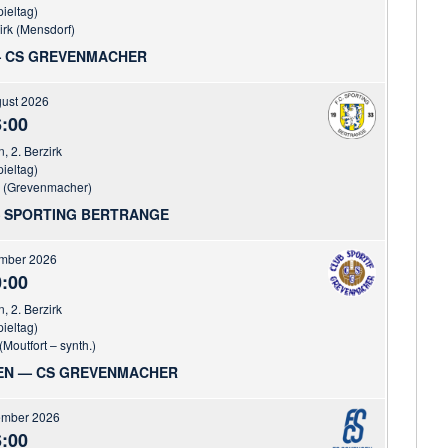
pieltag)
irk (Mensdorf)
 CS GREVENMACHER
gust 2026
:00
n, 2. Berzirk
pieltag)
r (Grevenmacher)
 SPORTING BERTRANGE
ember 2026
:00
n, 2. Berzirk
pieltag)
(Moutfort – synth.)
EN — CS GREVENMACHER
ember 2026
:00