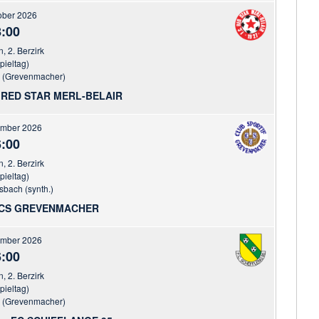
ober 2026
:00
n, 2. Berzirk
pieltag)
r (Grevenmacher)
RED STAR MERL-BELAIR
ember 2026
:00
n, 2. Berzirk
pieltag)
sbach (synth.)
CS GREVENMACHER
ember 2026
:00
n, 2. Berzirk
pieltag)
r (Grevenmacher)