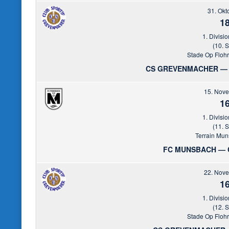
31. Okt
18
1. Divisio
(10. S
Stade Op Floh
CS GREVENMACHER — 
15. Nov
16
1. Divisio
(11. S
Terrain Mun
FC MUNSBACH — 
22. Nov
16
1. Divisio
(12. S
Stade Op Floh