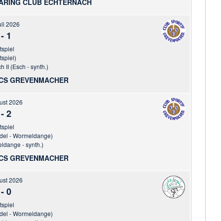
ARING CLUB ECHTERNACH
uli 2026
-
1
tspiel
tspiel)
 II (Esch - synth.)
 CS GREVENMACHER
ust 2026
-
2
tspiel
del - Wormeldange)
dange - synth.)
CS GREVENMACHER
ust 2026
-
0
tspiel
del - Wormeldange)