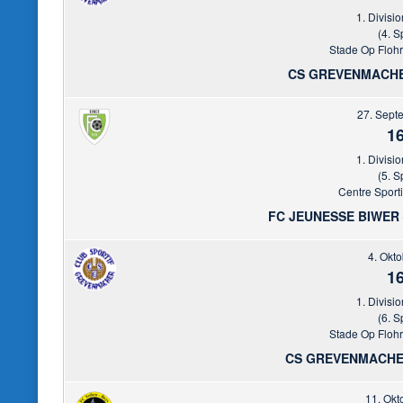
1. Divisio
(4. S
Stade Op Floh
CS GREVENMACHE
27. Sept
16
1. Divisio
(5. S
Centre Sporti
FC JEUNESSE BIWE
4. Okt
16
1. Divisio
(6. S
Stade Op Floh
CS GREVENMACHE
11. Okt