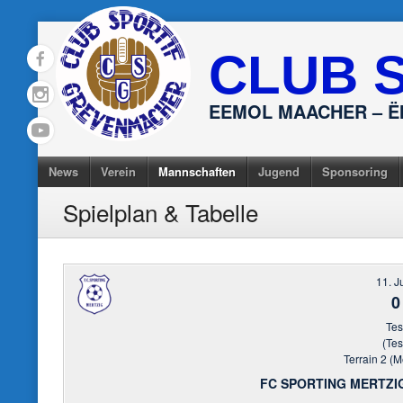
Skip
to
CLUB 
content
EEMOL MAACHER – 
News
Verein
Mannschaften
Jugend
Sponsoring
Spielplan & Tabelle
11. J
0
Tes
(Tes
Terrain 2 (Me
FC SPORTING MERTZ