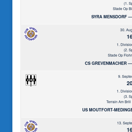
(1. S
Stade Op Bi
SYRA MENSDORF —
30. Au
16
1. Divisio
(2. S
Stade Op Floh
CS GREVENMACHER —
9. Sept
20
1. Divisio
(3. S
Terrain Am Brill 
US MOUTFORT-MEDING
13. Sept
16