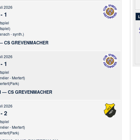
uli 2026
-
1
L
tspiel
tspiel)
anach - synth.)
— CS GREVENMACHER
uli 2026
-
1
tspiel
éier - Mertert)
ertert(Park)
 II — CS GREVENMACHER
uli 2026
-
2
tspiel
éier - Mertert)
ertert(Park)