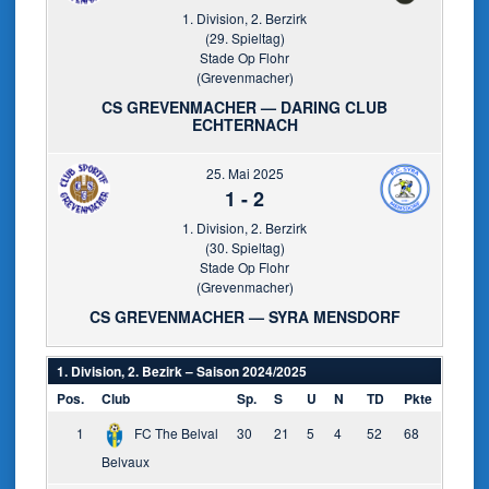
1. Division, 2. Berzirk
(29. Spieltag)
Stade Op Flohr
(Grevenmacher)
CS GREVENMACHER — DARING CLUB
ECHTERNACH
25. Mai 2025
1
-
2
1. Division, 2. Berzirk
(30. Spieltag)
Stade Op Flohr
(Grevenmacher)
CS GREVENMACHER — SYRA MENSDORF
1. Division, 2. Bezirk – Saison 2024/2025
Pos.
Club
Sp.
S
U
N
TD
Pkte
1
FC The Belval
30
21
5
4
52
68
Belvaux