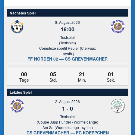
Nächstes Spiel
8. August 2026
16:00
Testspiel
(Testspiel)
Complexe sportif Reuler (Clervaux
- synth.)
FF NORDEN 02 — CS GREVENMACHER
00
05
21
00
Tage
Std.
Min.
Sek.
Letztes Spiel
2. August 2026
1
-
0
Testspiel
(Coupe Jupp Pundel - Wormeldange)
Am Ga (Wormeldange - synth.)
CS GREVENMACHER — FC KOEPPCHEN