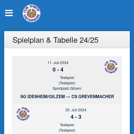
Skip
Spielplan & Tabelle 24/25
to
content
11. Juli 2024
0
-
4
Testspiel
(Testspiel)
Sportplatz Gilzem
SG IDESHEIM/GILZEM — CS GREVENMACHER
20. Juli 2024
4
-
3
Testspiel
(Testspiel)