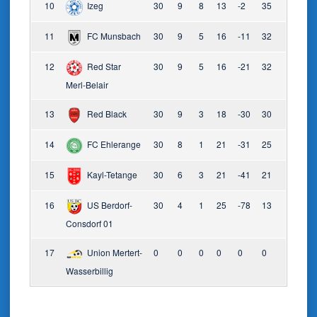
10
Izeg
30
9
8
13
-2
35
11
FC Munsbach
30
9
5
16
-11
32
12
Red Star
30
9
5
16
-21
32
Merl-Belair
13
Red Black
30
9
3
18
-30
30
14
FC Ehlerange
30
8
1
21
-31
25
15
Kayl-Tetange
30
6
3
21
-41
21
16
US Berdorf-
30
4
1
25
-78
13
Consdorf 01
17
Union Mertert-
0
0
0
0
0
0
Wasserbillig