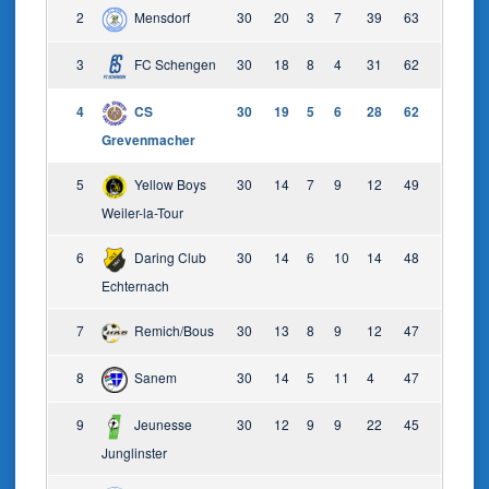
2
Mensdorf
30
20
3
7
39
63
3
FC Schengen
30
18
8
4
31
62
4
CS
30
19
5
6
28
62
Grevenmacher
5
Yellow Boys
30
14
7
9
12
49
Weiler-la-Tour
6
Daring Club
30
14
6
10
14
48
Echternach
7
Remich/Bous
30
13
8
9
12
47
8
Sanem
30
14
5
11
4
47
9
Jeunesse
30
12
9
9
22
45
Junglinster