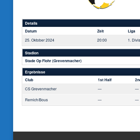
Details
Datum
Zeit
Liga
25. Oktober 2024
20:00
1. Divi
Stadion
Stade Op Flohr (Grevenmacher)
Ergebnisse
Club
1st Half
2n
CS Grevenmacher
—
—
Remich/Bous
—
—