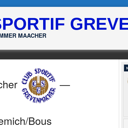
SPORTIF GREV
ËMMER MAACHER
N
cher
—
emich/Bous