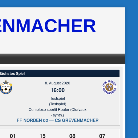
ENMACHER
ächstes Spiel
8. August 2026
16:00
Testspiel
(Testspiel)
Complexe sportif Reuler (Clervaux
- synth.)
FF NORDEN 02 — CS GREVENMACHER
01
15
08
06