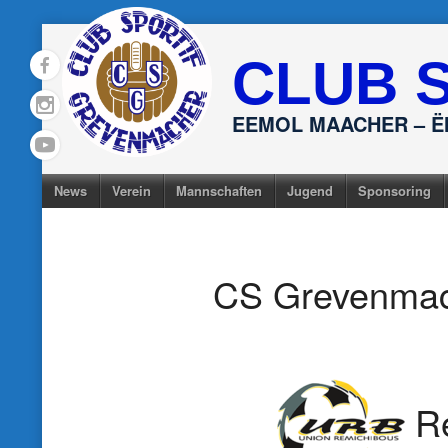
Skip
to
CLUB 
content
EEMOL MAACHER – 
News
Verein
Mannschaften
Jugend
Sponsoring
CS Grevenma
R