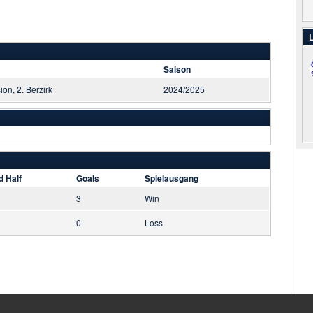
L
Saison
sion, 2. Berzirk
2024/2025
d Half
Goals
Spielausgang
3
Win
0
Loss