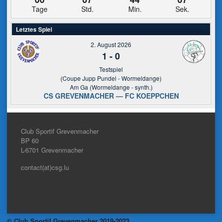
Tage
Std.
Min.
Sek.
Letztes Spiel
2. August 2026
1
-
0
Testspiel
(Coupe Jupp Pundel - Wormeldange)
Am Ga (Wormeldange - synth.)
CS GREVENMACHER — FC KOEPPCHEN
Club Sportif Grevenmacher
BP 60
L-6701
Grevenmacher
contact(at)csg.lu
© Club Sportif Grevenmacher 2019-2023