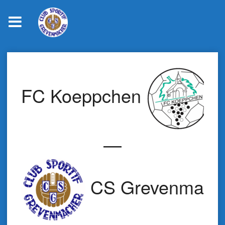
Skip
to
content
FC Koeppchen
—
CS Grevenmach