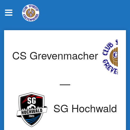
Skip
to
content
CS Grevenmacher
—
SG Hochwald