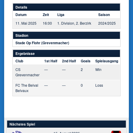
Details
Datum
Zeit
Liga
Saison
11. Mai 2025
16:00
1. Division, 2. Berzirk
2024/2025
Stadion
Stade Op Flohr (Grevenmacher)
Ergebnisse
Club
1st Half
2nd Half
Goals
Spielausgang
CS
—
—
2
Win
Grevenmacher
FC The Belval
—
—
0
Loss
Belvaux
Nächstes Spiel