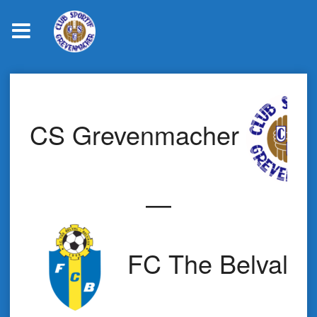
Skip
to
content
CS Grevenmacher
—
FC The Belval B