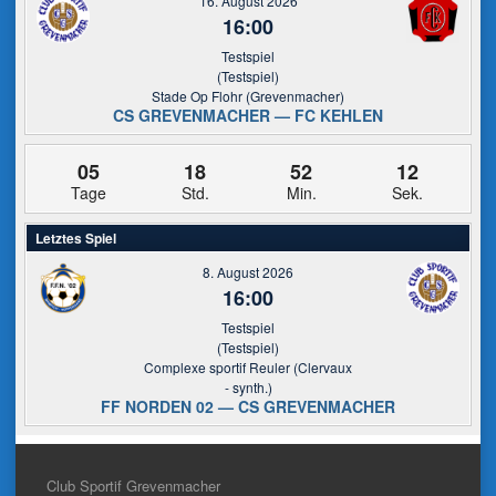
16. August 2026
16:00
Testspiel
(Testspiel)
Stade Op Flohr (Grevenmacher)
CS GREVENMACHER — FC KEHLEN
05
18
52
11
Tage
Std.
Min.
Sek.
Letztes Spiel
8. August 2026
16:00
Testspiel
(Testspiel)
Complexe sportif Reuler (Clervaux
- synth.)
FF NORDEN 02 — CS GREVENMACHER
Club Sportif Grevenmacher