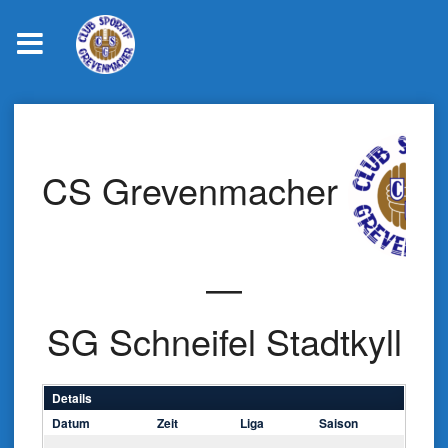
Skip
to
content
CS Grevenmacher
—
SG Schneifel Stadtkyll
Details
Datum
Zeit
Liga
Saison