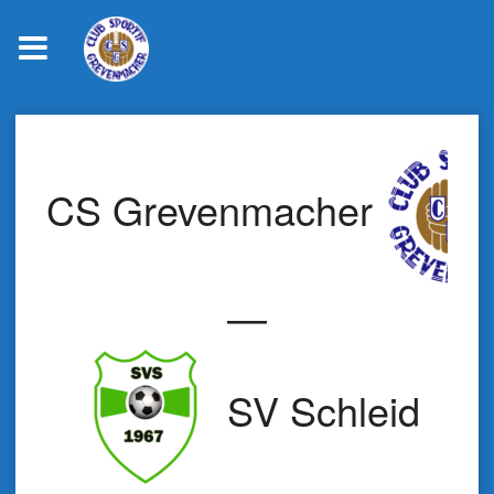
Skip
to
content
CS Grevenmacher
—
SV Schleid