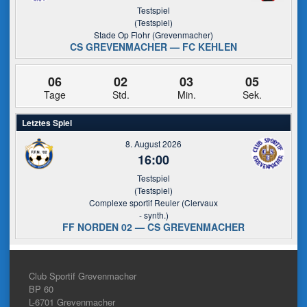
Testspiel
(Testspiel)
Stade Op Flohr (Grevenmacher)
CS GREVENMACHER — FC KEHLEN
06
02
03
05
Tage
Std.
Min.
Sek.
Letztes Spiel
8. August 2026
16:00
Testspiel
(Testspiel)
Complexe sportif Reuler (Clervaux
- synth.)
FF NORDEN 02 — CS GREVENMACHER
Club Sportif Grevenmacher
BP 60
L-6701
Grevenmacher