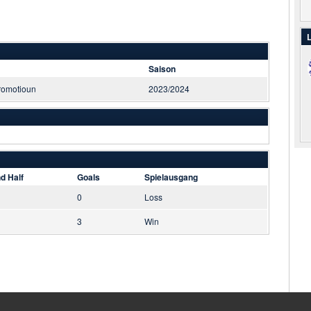
L
Saison
romotioun
2023/2024
d Half
Goals
Spielausgang
0
Loss
3
Win