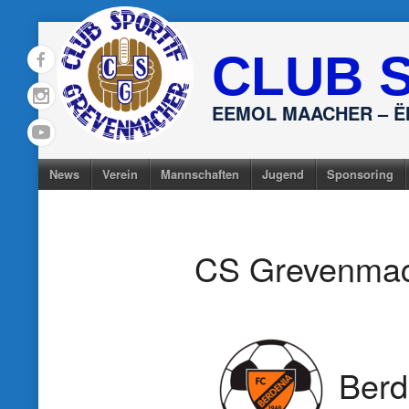
Skip
to
CLUB 
content
EEMOL MAACHER – 
News
Verein
Mannschaften
Jugend
Sponsoring
CS Grevenma
Berd