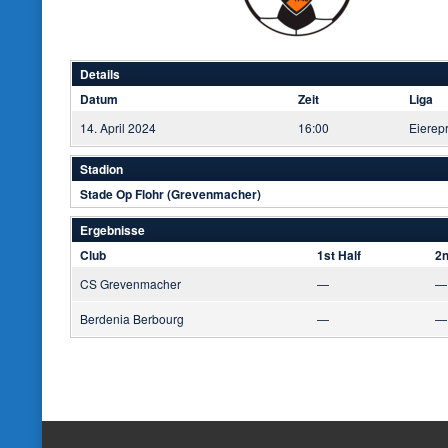
Details
Datum
Zeit
Liga
14. April 2024
16:00
Eierep
Stadion
Stade Op Flohr (Grevenmacher)
Ergebnisse
Club
1st Half
2n
CS Grevenmacher
—
—
Berdenia Berbourg
—
—