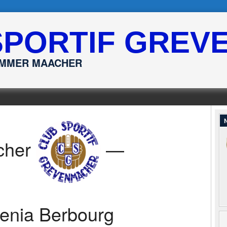
SPORTIF GREV
ËMMER MAACHER
N
cher
—
enia Berbourg