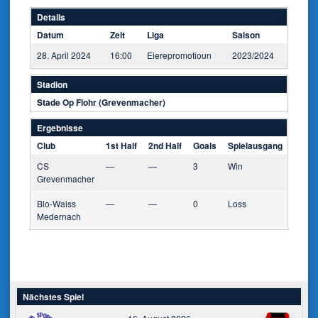
Details
Datum
Zeit
Liga
Saison
28. April 2024
16:00
Eierepromotioun
2023/2024
Stadion
Stade Op Flohr (Grevenmacher)
Ergebnisse
Club
1st Half
2nd Half
Goals
Spielausgang
CS
—
—
3
Win
Grevenmacher
Blo-Waiss
—
—
0
Loss
Medernach
Nächstes Spiel