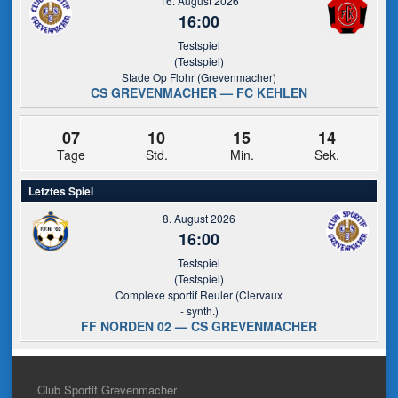
16. August 2026
16:00
Testspiel
(Testspiel)
Stade Op Flohr (Grevenmacher)
CS GREVENMACHER — FC KEHLEN
07
10
15
13
Tage
Std.
Min.
Sek.
Letztes Spiel
8. August 2026
16:00
Testspiel
(Testspiel)
Complexe sportif Reuler (Clervaux
- synth.)
FF NORDEN 02 — CS GREVENMACHER
Club Sportif Grevenmacher