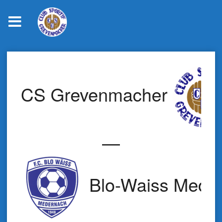
Skip
to
content
CS Grevenmacher
—
Blo-Waiss Mede