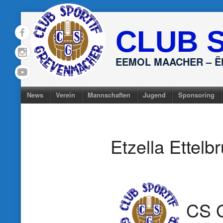
Skip
to
CLUB 
content
EEMOL MAACHER – 
News
Verein
Mannschaften
Jugend
Sponsoring
Etzella Ettelb
CS 