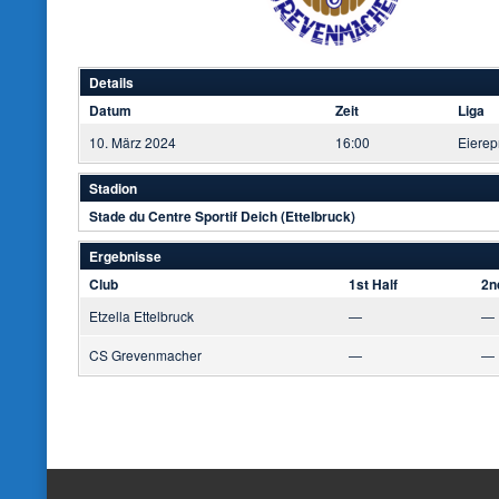
Details
Datum
Zeit
Liga
10. März 2024
16:00
Eierep
Stadion
Stade du Centre Sportif Deich (Ettelbruck)
Ergebnisse
Club
1st Half
2n
Etzella Ettelbruck
—
—
CS Grevenmacher
—
—