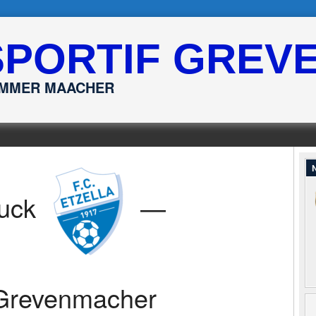
SPORTIF GREV
ËMMER MAACHER
N
ruck
—
Grevenmacher