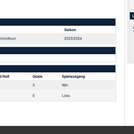
L
Saison
romotioun
2023/2024
d Half
Goals
Spielausgang
3
Win
0
Loss