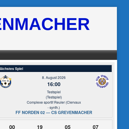
ENMACHER
ächstes Spiel
8. August 2026
16:00
Testspiel
(Testspiel)
Complexe sportif Reuler (Clervaux
- synth.)
FF NORDEN 02 — CS GREVENMACHER
00
19
05
06