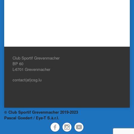
Club Sportif Grevenmacher
BP 60
L-6701
Grevenmacher
contact(at)csg.lu
© Club Sportif Grevenmacher 2019-2023
Pascal Goedert / Eye-T S.à.r.l.