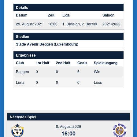
Details
Datum
Zeit
Liga
Saison
29. August 2021
16:00
1. Division, 2. Berzirk
2021/2022
Stadion
Stade Avenir Beggen (Luxembourg)
Ergebnisse
Club
1st Half
2nd Half
Goals
Spielausgang
Beggen
0
0
6
Win
Luna
0
0
0
Loss
Nächstes Spiel
8. August 2026
16:00