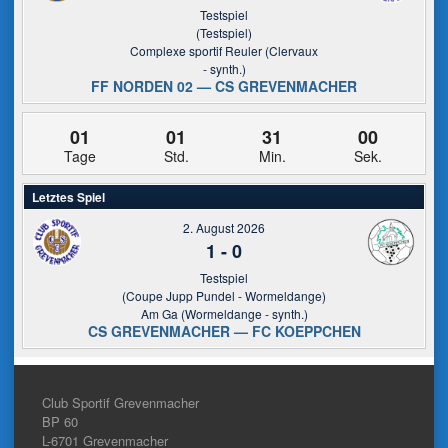
Testspiel
(Testspiel)
Complexe sportif Reuler (Clervaux
- synth.)
FF NORDEN 02 — CS GREVENMACHER
01
01
31
00
Tage
Std.
Min.
Sek.
Letztes Spiel
2. August 2026
1
-
0
Testspiel
(Coupe Jupp Pundel - Wormeldange)
Am Ga (Wormeldange - synth.)
CS GREVENMACHER — FC KOEPPCHEN
Club Sportif Grevenmacher
BP 60
L-6701
Grevenmacher