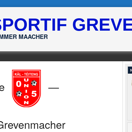
SPORTIF GREV
ËMMER MAACHER
N
e
—
Grevenmacher