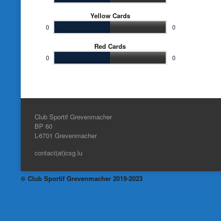
Yellow Cards
0
0
Red Cards
0
0
Club Sportif Grevenmacher
BP 60
L-6701
Grevenmacher
contact(at)csg.lu
© Club Sportif Grevenmacher 2019-2023