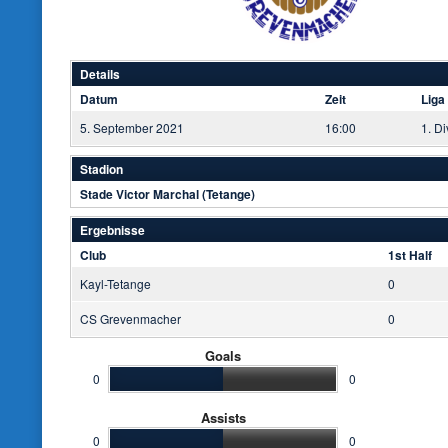
Details
Datum
Zeit
Liga
5. September 2021
16:00
1. Di
Stadion
Stade Victor Marchal (Tetange)
Ergebnisse
Club
1st Half
Kayl-Tetange
0
CS Grevenmacher
0
Goals
0
0
Assists
0
0