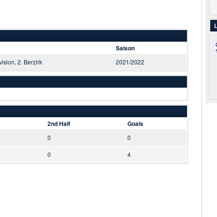
L
Saison
vision, 2. Berzirk
2021/2022
2nd Half
Goals
0
0
0
4