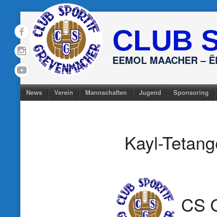
Skip
to
CLUB 
content
EEMOL MAACHER – 
News
Verein
Mannschaften
Jugend
Sponsoring
Kayl-Tetang
CS 