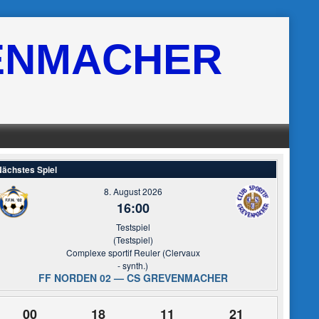
ENMACHER
ächstes Spiel
8. August 2026
16:00
Testspiel
(Testspiel)
Complexe sportif Reuler (Clervaux
- synth.)
FF NORDEN 02 — CS GREVENMACHER
00
18
11
21