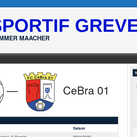
SPORTIF GREV
ËMMER MAACHER
N
—
CeBra 01
Saison
vision, 2. Berzirk
2021/2022