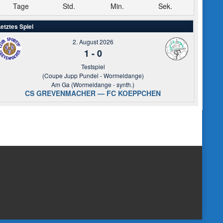
Tage
Std.
Min.
Sek.
etztes Spiel
2. August 2026
1
-
0
Testspiel
(Coupe Jupp Pundel - Wormeldange)
Am Ga (Wormeldange - synth.)
CS GREVENMACHER — FC KOEPPCHEN