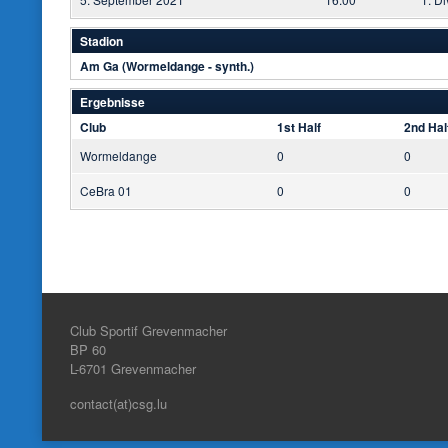
Stadion
Am Ga (Wormeldange - synth.)
Ergebnisse
Club
1st Half
2nd Hal
Wormeldange
0
0
CeBra 01
0
0
Club Sportif Grevenmacher
BP 60
L-6701
Grevenmacher
contact(at)csg.lu