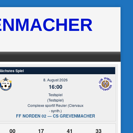
ENMACHER
ächstes Spiel
8. August 2026
16:00
Testspiel
(Testspiel)
Complexe sportif Reuler (Clervaux
- synth.)
FF NORDEN 02 — CS GREVENMACHER
00
17
41
32