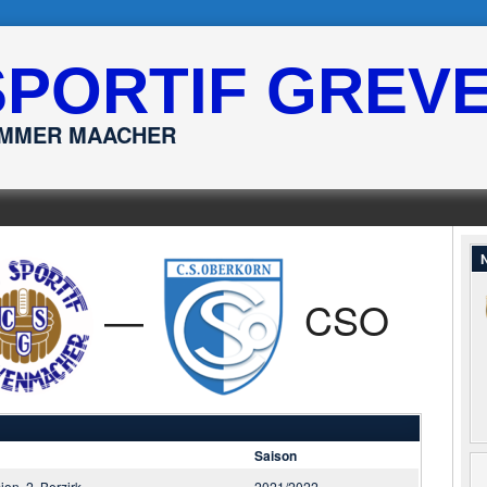
SPORTIF GREV
ËMMER MAACHER
N
—
CSO
Saison
sion, 2. Berzirk
2021/2022