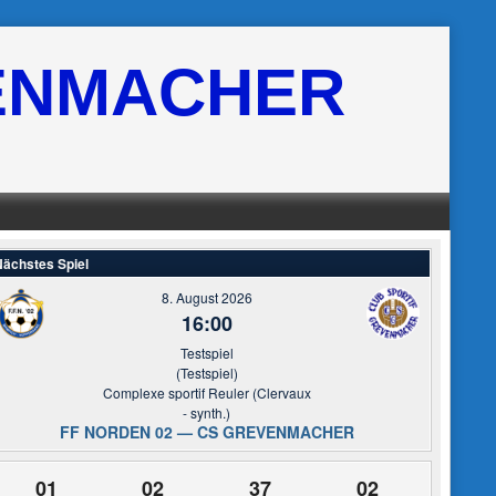
ENMACHER
ächstes Spiel
8. August 2026
16:00
Testspiel
(Testspiel)
Complexe sportif Reuler (Clervaux
- synth.)
FF NORDEN 02 — CS GREVENMACHER
01
02
37
01