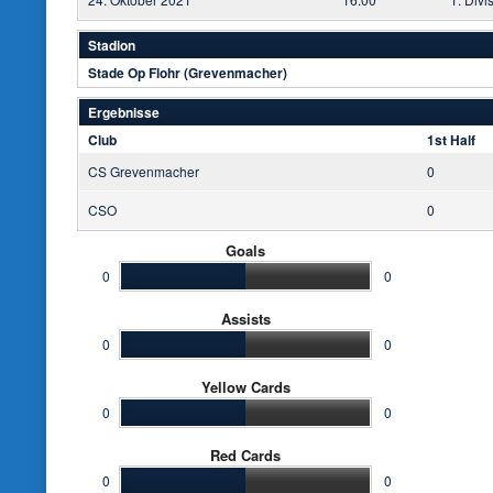
Stadion
Stade Op Flohr (Grevenmacher)
Ergebnisse
Club
1st Half
CS Grevenmacher
0
CSO
0
Goals
0
0
Assists
0
0
Yellow Cards
0
0
Red Cards
0
0