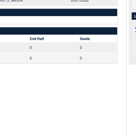
L
2nd Half
Goals
0
3
0
0