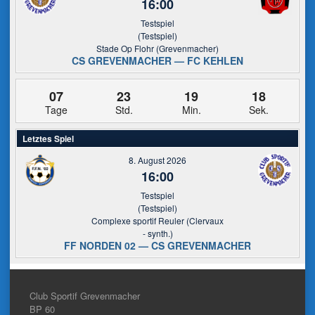
16:00
Testspiel
(Testspiel)
Stade Op Flohr (Grevenmacher)
CS GREVENMACHER — FC KEHLEN
07
23
19
18
Tage
Std.
Min.
Sek.
Letztes Spiel
8. August 2026
16:00
Testspiel
(Testspiel)
Complexe sportif Reuler (Clervaux
- synth.)
FF NORDEN 02 — CS GREVENMACHER
Club Sportif Grevenmacher
BP 60