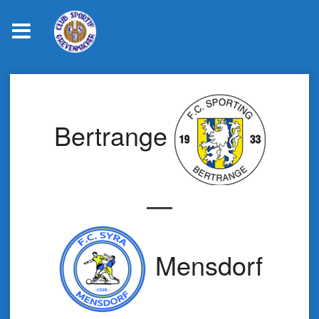
Skip
to
content
Bertrange
—
Mensdorf