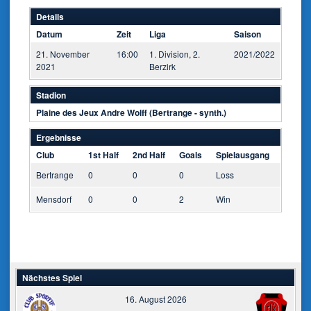
Details
Datum
Zeit
Liga
Saison
21. November
16:00
1. Division, 2.
2021/2022
2021
Berzirk
Stadion
Plaine des Jeux Andre Wolff (Bertrange - synth.)
Ergebnisse
Club
1st Half
2nd Half
Goals
Spielausgang
Bertrange
0
0
0
Loss
Mensdorf
0
0
2
Win
Nächstes Spiel
16. August 2026