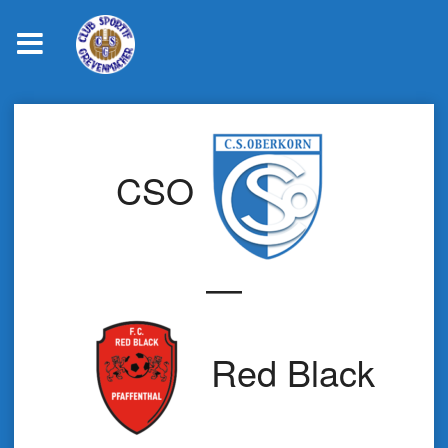
Skip
to
content
CSO
—
Red Black