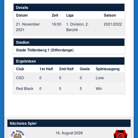
Details
Datum
Zeit
Liga
Saison
21. November
16:00
1. Division, 2.
2021/2022
2021
Berzirk
Stadion
Stade Thillenberg 1 (Differdange)
Ergebnisse
Club
1st Half
2nd Half
Goals
Spielausgang
CSO
0
0
0
Loss
Red Black
0
0
5
Win
Nächstes Spiel
16. August 2026