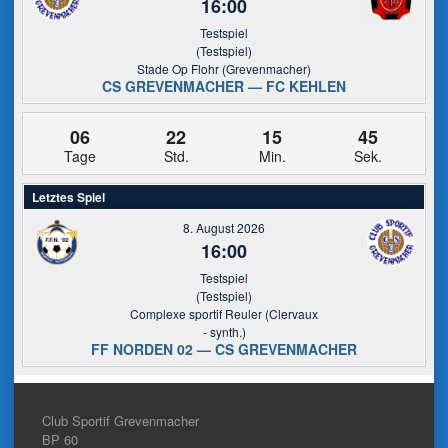
16:00
Testspiel
(Testspiel)
Stade Op Flohr (Grevenmacher)
CS GREVENMACHER — FC KEHLEN
06
22
15
45
Tage
Std.
Min.
Sek.
Letztes Spiel
8. August 2026
16:00
Testspiel
(Testspiel)
Complexe sportif Reuler (Clervaux
- synth.)
FF NORDEN 02 — CS GREVENMACHER
Club Sportif Grevenmacher
BP 60