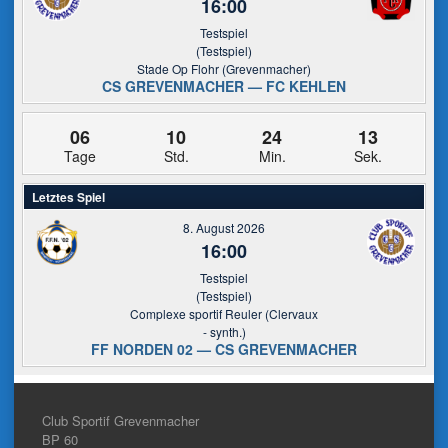
16:00
Testspiel
(Testspiel)
Stade Op Flohr (Grevenmacher)
CS GREVENMACHER — FC KEHLEN
06
10
24
13
Tage
Std.
Min.
Sek.
Letztes Spiel
8. August 2026
16:00
Testspiel
(Testspiel)
Complexe sportif Reuler (Clervaux
- synth.)
FF NORDEN 02 — CS GREVENMACHER
Club Sportif Grevenmacher
BP 60