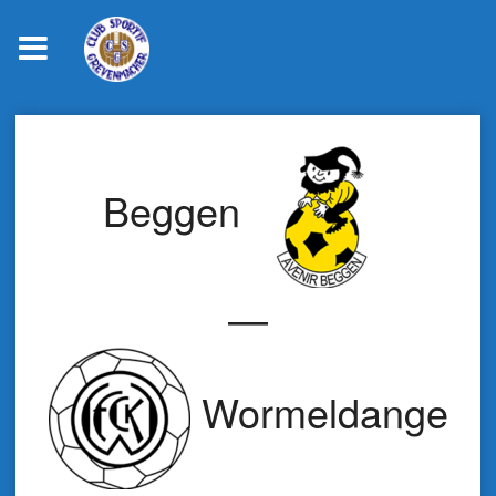
Skip
to
content
Beggen
—
Wormeldange