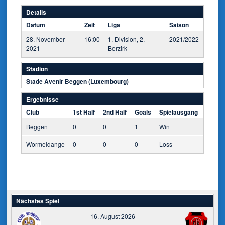
Details
Datum
Zeit
Liga
Saison
28. November
16:00
1. Division, 2.
2021/2022
2021
Berzirk
Stadion
Stade Avenir Beggen (Luxembourg)
Ergebnisse
Club
1st Half
2nd Half
Goals
Spielausgang
Beggen
0
0
1
Win
Wormeldange
0
0
0
Loss
Nächstes Spiel
16. August 2026