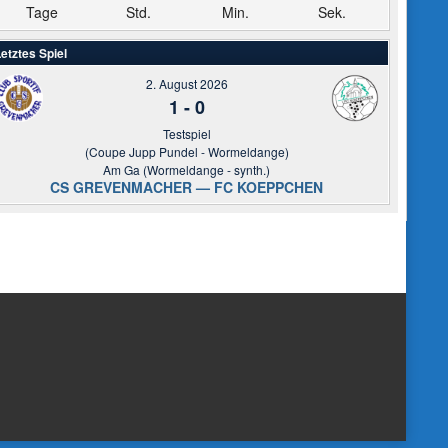
Tage
Std.
Min.
Sek.
etztes Spiel
2. August 2026
1
-
0
Testspiel
(Coupe Jupp Pundel - Wormeldange)
Am Ga (Wormeldange - synth.)
CS GREVENMACHER — FC KOEPPCHEN