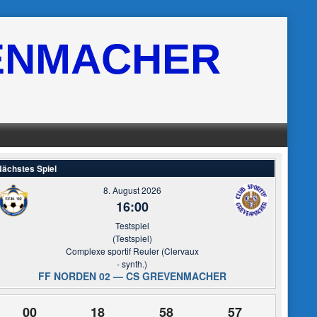
ENMACHER
ächstes Spiel
8. August 2026
16:00
Testspiel
(Testspiel)
Complexe sportif Reuler (Clervaux
- synth.)
FF NORDEN 02 — CS GREVENMACHER
00
18
58
56