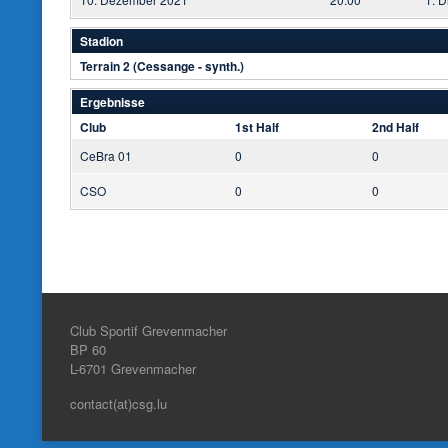
Stadion
Terrain 2 (Cessange - synth.)
Ergebnisse
Club
1st Half
2nd Half
CeBra 01
0
0
CSO
0
0
Club Sportif Grevenmacher
BP 60
L-6701
Grevenmacher
contact(at)csg.lu