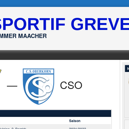
SPORTIF GREV
ËMMER MAACHER
N
—
CSO
a
Saison
ivision, 2. Berzirk
2021/2022