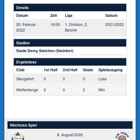
Details
Datum
Zeit
Liga
Saison
20. Februar
16:00
1. Division, 2.
2021/2022
2022
Berzirk
Stadion
Stade Demy Steichen (Steinfort)
Ergebnisse
Club
1st Half
2nd Half
Goals
Spielausgang
Stengefort
0
0
0
Loss
Walferdange
0
0
2
Win
Nächstes Spiel
8. August 2026