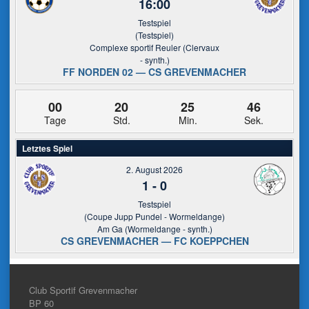
16:00
Testspiel
(Testspiel)
Complexe sportif Reuler (Clervaux
- synth.)
FF NORDEN 02 — CS GREVENMACHER
00
20
25
46
Tage
Std.
Min.
Sek.
Letztes Spiel
2. August 2026
1
-
0
Testspiel
(Coupe Jupp Pundel - Wormeldange)
Am Ga (Wormeldange - synth.)
CS GREVENMACHER — FC KOEPPCHEN
Club Sportif Grevenmacher
BP 60