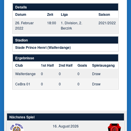
Details
Datum
Zeit
Liga
Saison
26. Februar
18:00
1. Division, 2.
2021/2022
2022
Berzirk
Stadion
Stade Prince Henri (Walferdange)
Ergebnisse
Club
1st Half
2nd Half
Goals
Spielausgang
Walferdange
0
0
0
Draw
CeBra 01
0
0
0
Draw
Nächstes Spiel
16. August 2026