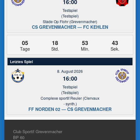
16:00
Testspiel
(Testspiel)
Stade Op Flohr (Grevenmacher)
CS GREVENMACHER — FC KEHLEN
05
18
53
42
Tage
Std.
Min.
Sek.
Letztes Spiel
8. August 2026
16:00
Testspiel
(Testspiel)
Complexe sportif Reuler (Clervaux
- synth.)
FF NORDEN 02 — CS GREVENMACHER
Club Sportif Grevenmacher
BP 60