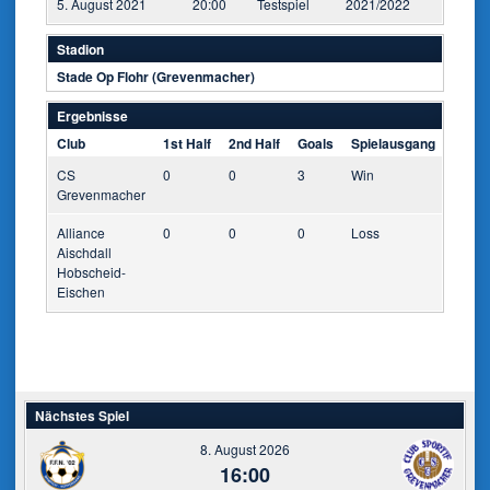
5. August 2021
20:00
Testspiel
2021/2022
Stadion
Stade Op Flohr (Grevenmacher)
Ergebnisse
Club
1st Half
2nd Half
Goals
Spielausgang
CS
0
0
3
Win
Grevenmacher
Alliance
0
0
0
Loss
Aischdall
Hobscheid-
Eischen
Nächstes Spiel
8. August 2026
16:00