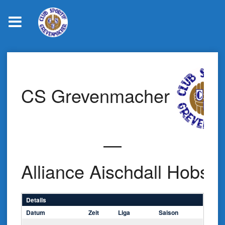
Skip
to
content
CS Grevenmacher
—
Alliance Aischdall Hobsc
Details
Datum
Zeit
Liga
Saison