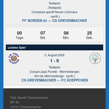
Testspiel
(Testspiel)
Complexe sportif Reuler (Clervaux
- synth.)
FF NORDEN 02 — CS GREVENMACHER
00
07
08
25
Tage
Std.
Min.
Sek.
Letztes Spiel
2. August 2026
1
-
0
Testspiel
(Coupe Jupp Pundel - Wormeldange)
Am Ga (Wormeldange - synth.)
CS GREVENMACHER — FC KOEPPCHEN
Club Sportif Grevenmacher
BP 60
L-6701
Grevenmacher