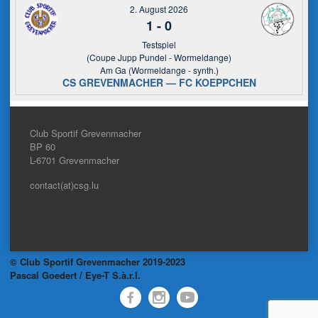
2. August 2026
1
-
0
Testspiel
(Coupe Jupp Pundel - Wormeldange)
Am Ga (Wormeldange - synth.)
CS GREVENMACHER — FC KOEPPCHEN
Club Sportif Grevenmacher
BP 60
L-6701
Grevenmacher
contact(at)csg.lu
© Club Sportif Grevenmacher 2019-2023
Pascal Goedert / Eye-T S.à.r.l.