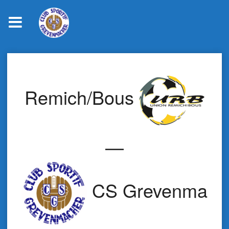
Skip
to
content
Remich/Bous
—
CS Grevenmach