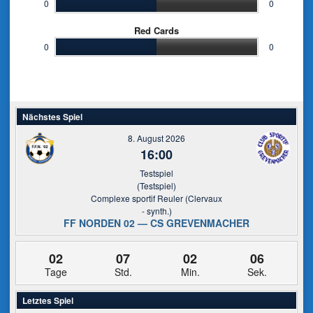
0
0
Red Cards
0
0
Nächstes Spiel
8. August 2026
16:00
Testspiel
(Testspiel)
Complexe sportif Reuler (Clervaux
- synth.)
FF NORDEN 02 — CS GREVENMACHER
02
07
02
06
Tage
Std.
Min.
Sek.
Letztes Spiel