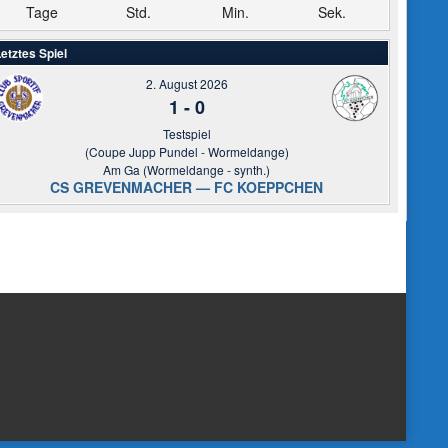
Tage
Std.
Min.
Sek.
etztes Spiel
2. August 2026
1
-
0
Testspiel
(Coupe Jupp Pundel - Wormeldange)
Am Ga (Wormeldange - synth.)
CS GREVENMACHER — FC KOEPPCHEN