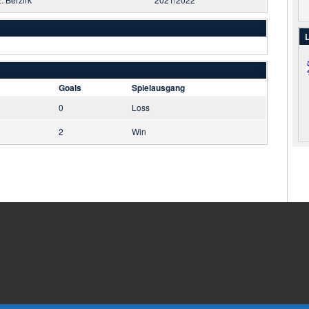
L
Goals
Spielausgang
0
Loss
2
Win