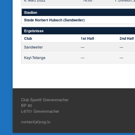
Stadion
Stade Norbert Hubsch (Sandweiler)
Ergebnisse
Club
1st Half
2nd Half
Sandweiler
—
—
Kayl-Tetange
—
—
Club Sportif Grevenmacher
BP 60
L-6701
Grevenmacher
contact(at)csg.lu