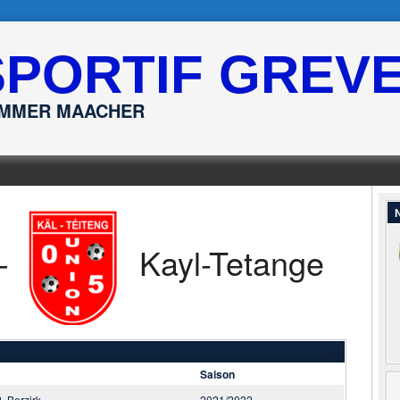
SPORTIF GREV
ËMMER MAACHER
N
—
Kayl-Tetange
Saison
2. Berzirk
2021/2022