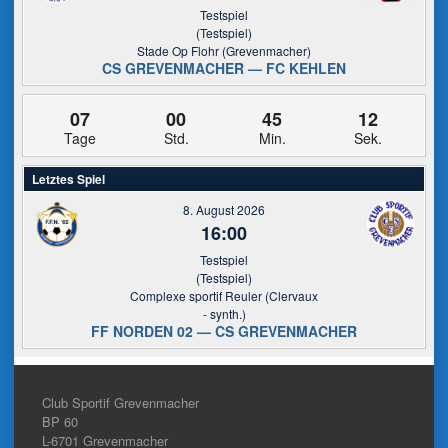
Testspiel
(Testspiel)
Stade Op Flohr (Grevenmacher)
CS GREVENMACHER — FC KEHLEN
07
00
45
11
Tage
Std.
Min.
Sek.
Letztes Spiel
8. August 2026
16:00
Testspiel
(Testspiel)
Complexe sportif Reuler (Clervaux
- synth.)
FF NORDEN 02 — CS GREVENMACHER
Club Sportif Grevenmacher
BP 60
L-6701
Grevenmacher