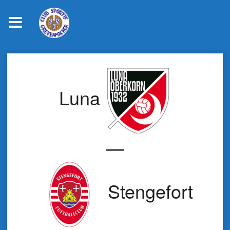
Skip
to
content
Luna
—
Stengefort