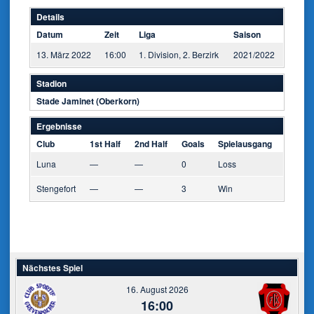
Details
Datum
Zeit
Liga
Saison
13. März 2022
16:00
1. Division, 2. Berzirk
2021/2022
Stadion
Stade Jaminet (Oberkorn)
Ergebnisse
Club
1st Half
2nd Half
Goals
Spielausgang
Luna
—
—
0
Loss
Stengefort
—
—
3
Win
Nächstes Spiel
16. August 2026
16:00