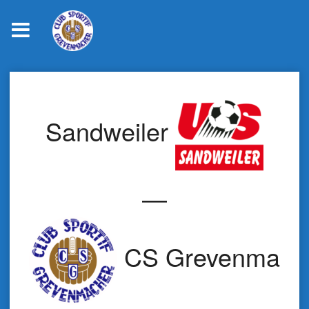
Skip
to
content
Sandweiler
—
CS Grevenmach