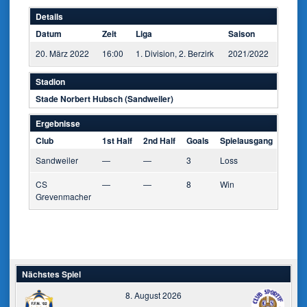
Details
Datum
Zeit
Liga
Saison
20. März 2022
16:00
1. Division, 2. Berzirk
2021/2022
Stadion
Stade Norbert Hubsch (Sandweiler)
Ergebnisse
Club
1st Half
2nd Half
Goals
Spielausgang
Sandweiler
—
—
3
Loss
CS
—
—
8
Win
Grevenmacher
Nächstes Spiel
8. August 2026