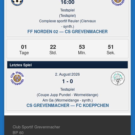
16:00
Testspiel
(Testspiel)
Complexe sportif Reuler (Clervaux
- synth.)
FF NORDEN 02 — CS GREVENMACHER
01
22
53
51
Tage
Std.
Min.
Sek.
Letztes Spiel
2. August 2026
1
-
0
Testspiel
(Coupe Jupp Pundel - Wormeldange)
Am Ga (Wormeldange - synth.)
CS GREVENMACHER — FC KOEPPCHEN
Club Sportif Grevenmacher
BP 60